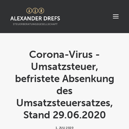
START
Corona-Virus -
ÜBER UNS
Umsatzsteuer,
STANDORT
befristete Absenkung
LEISTUNGEN
des
AKTUELLES
STELLENANGEBOTE
Umsatzsteuersatzes,
KONTAKT
Stand 29.06.2020
1. JULI 2020