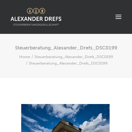
Steuerberatung_Alexander_Drefs_DSC0199
START
Home
Steuerberatung_Alexander_Drefs_DSC0199
ÜBER UNS
Steuerberatung_Alexander_Drefs_DSC0199
STANDORT
LEISTUNGEN
AKTUELLES
STELLENANGEBOTE
KONTAKT