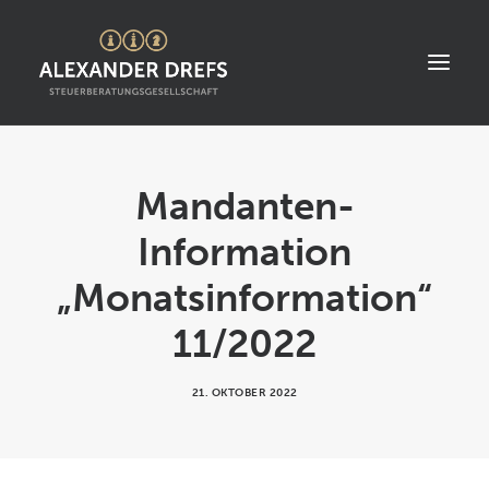
START
Mandanten-
ÜBER UNS
Information
STANDORT
„Monatsinformation“
LEISTUNGEN
11/2022
AKTUELLES
STELLENANGEBOTE
21. OKTOBER 2022
KONTAKT