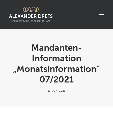
START
Mandanten-
ÜBER UNS
Information
STANDORT
„Monatsinformation“
LEISTUNGEN
07/2021
AKTUELLES
STELLENANGEBOTE
21. JUNI 2021
KONTAKT