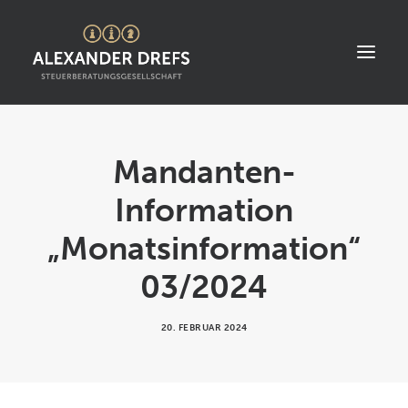
START
Mandanten-
ÜBER UNS
Information
STANDORT
„Monatsinformation“
LEISTUNGEN
03/2024
AKTUELLES
STELLENANGEBOTE
20. FEBRUAR 2024
KONTAKT