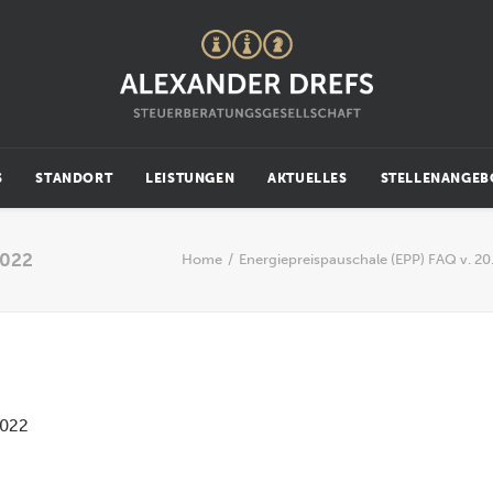
S
STANDORT
LEISTUNGEN
AKTUELLES
STELLENANGEB
2022
Home
Energiepreispauschale (EPP) FAQ v. 20
2022