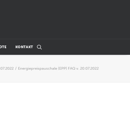
OTE
KONTAKT
.07.2022
Energiepreispauschale (EPP) FAQ v. 20.07.2022