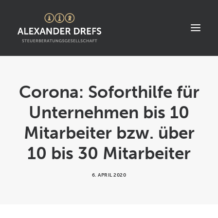
START
Corona: Soforthilfe für
ÜBER UNS
Unternehmen bis 10
STANDORT
Mitarbeiter bzw. über
LEISTUNGEN
10 bis 30 Mitarbeiter
AKTUELLES
STELLENANGEBOTE
6. APRIL 2020
KONTAKT