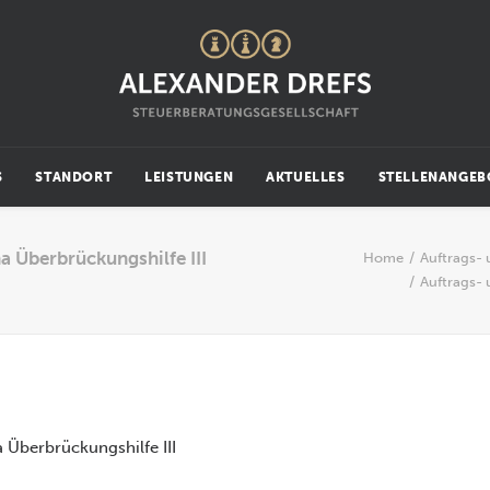
S
STANDORT
LEISTUNGEN
AKTUELLES
STELLENANGEB
 Überbrückungshilfe III
Home
Auftrags-
Auftrags-
Überbrückungshilfe III