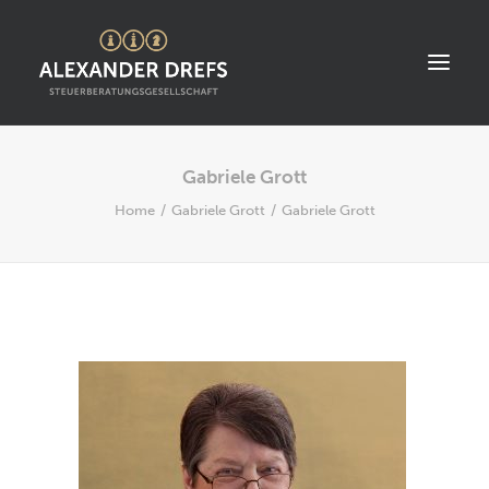
Gabriele Grott
START
Home
Gabriele Grott
Gabriele Grott
ÜBER UNS
STANDORT
LEISTUNGEN
AKTUELLES
STELLENANGEBOTE
KONTAKT