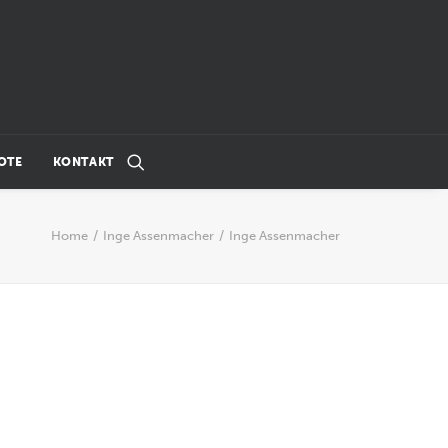
OTE
KONTAKT
Home
Inge Assenmacher
Inge Assenmacher