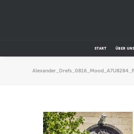
START
ÜBER UN
Alexander_Drefs_0816_Mood_A7U8284_fi