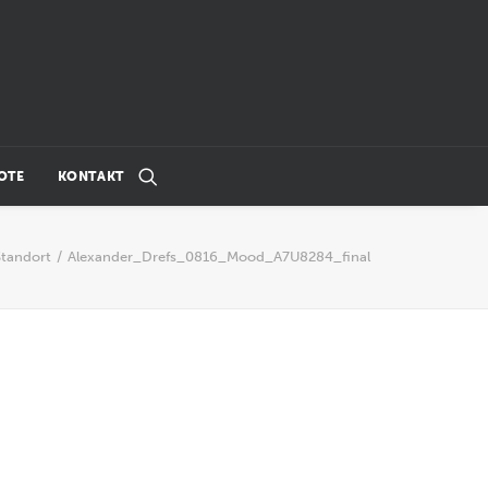
OTE
KONTAKT
Standort
Alexander_Drefs_0816_Mood_A7U8284_final