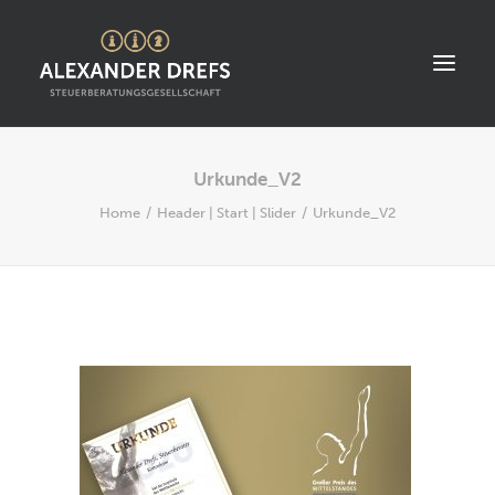
Urkunde_V2
START
Home
Header | Start | Slider
Urkunde_V2
ÜBER UNS
STANDORT
LEISTUNGEN
AKTUELLES
STELLENANGEBOTE
KONTAKT